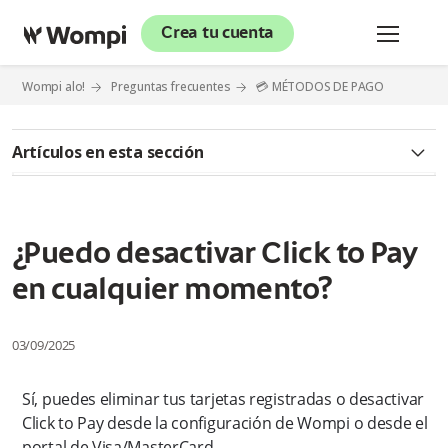
Crea tu cuenta
Wompi alo!
Preguntas frecuentes
💳 MÉTODOS DE PAGO
Artículos en esta sección
✅ CLICK TO PAY
¿Qué es Click to Pay?
¿Puedo desactivar Click to Pay
en cualquier momento?
¿Es seguro usar Click to Pay?
¿Cómo puedo activar Click to Pay?
03/09/2025
¿Quiénes pueden usar Click to Pay?
Sí, puedes eliminar tus tarjetas registradas o desactivar
Click to Pay desde la configuración de Wompi o desde el
¿Click to Pay guarda mis datos bancarios?
portal de Visa/MasterCard.