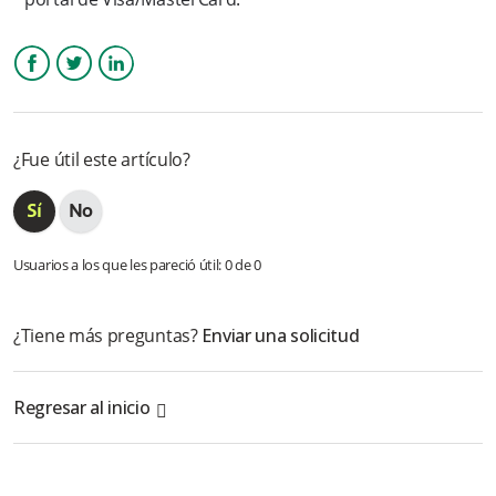
¿Cómo se reconocen mis tarjetas guardadas?
¿Cómo puedo pertenecer al convenio de Nequi negocios?
Facebook
Twitter
LinkedIn
Cuales son los errores transaccionales que pueden ocurrir:
¿Fue útil este artículo?
✅ DAVIPLATA
Más información
Usuarios a los que les pareció útil: 0 de 0
¿Tiene más preguntas?
Enviar una solicitud
Regresar al inicio