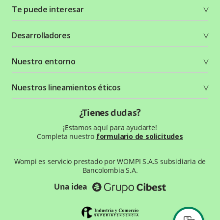
Te puede interesar
Soluciones
Desarrolladores
Planes y tarifas
Crea tu cuenta
Documentación técnica
Nuestro entorno
Seguridad
Recursos gráficos
Términos y condiciones
Status Page
Entorno Bancolombia
Nuestros lineamientos éticos
Política de privacidad
¿Qué es Wompi?
Wiki Wompi
Código de Ética y Conducta
¿Tienes dudas?
Preguntas frecuentes
Te ayudamos
¡Estamos aquí para ayudarte!
Completa nuestro
formulario de solicitudes
Wompi es servicio prestado por WOMPI S.A.S subsidiaria de
Bancolombia S.A.
Una idea