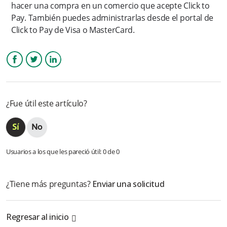
hacer una compra en un comercio que acepte Click to
Pay. También puedes administrarlas desde el portal de
¿Cómo se reconocen mis tarjetas guardadas?
Click to Pay de Visa o MasterCard.
¿Cómo puedo pertenecer al convenio de Nequi negocios?
Cuales son los errores transaccionales que pueden ocurrir:
Facebook
Twitter
LinkedIn
✅ DAVIPLATA
¿Fue útil este artículo?
Más información
Usuarios a los que les pareció útil: 0 de 0
¿Tiene más preguntas?
Enviar una solicitud
Regresar al inicio