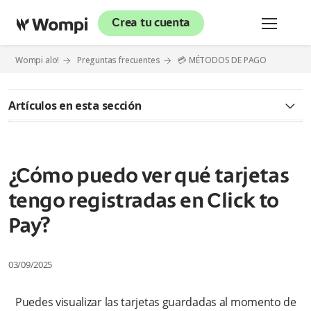
Crea tu cuenta
Wompi alo!
Preguntas frecuentes
💳 MÉTODOS DE PAGO
Artículos en esta sección
✅ CLICK TO PAY
¿Qué es Click to Pay?
¿Cómo puedo ver qué tarjetas
tengo registradas en Click to
¿Es seguro usar Click to Pay?
Pay?
¿Cómo puedo activar Click to Pay?
03/09/2025
¿Quiénes pueden usar Click to Pay?
Puedes visualizar las tarjetas guardadas al momento de
¿Click to Pay guarda mis datos bancarios?