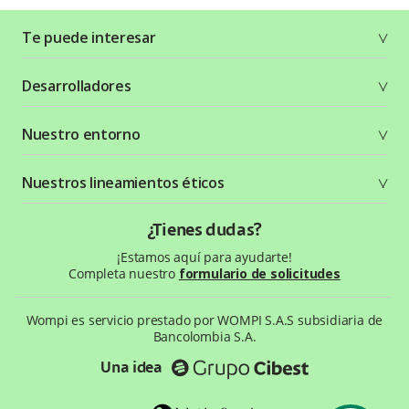
Te puede interesar
Soluciones
Desarrolladores
Planes y tarifas
Crea tu cuenta
Documentación técnica
Nuestro entorno
Seguridad
Recursos gráficos
Términos y condiciones
Status Page
Entorno Bancolombia
Nuestros lineamientos éticos
Política de privacidad
¿Qué es Wompi?
Wiki Wompi
Código de Ética y Conducta
¿Tienes dudas?
Preguntas frecuentes
Te ayudamos
¡Estamos aquí para ayudarte!
Completa nuestro
formulario de solicitudes
Wompi es servicio prestado por WOMPI S.A.S subsidiaria de
Bancolombia S.A.
Una idea