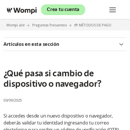
Crea tu cuenta
Wompi alo!
Preguntas frecuentes
💳 MÉTODOS DE PAGO
Artículos en esta sección
✅ CLICK TO PAY
¿Qué es Click to Pay?
¿Qué pasa si cambio de
dispositivo o navegador?
¿Es seguro usar Click to Pay?
¿Cómo puedo activar Click to Pay?
03/09/2025
¿Quiénes pueden usar Click to Pay?
Si accedes desde un nuevo dispositivo o navegador,
deberás validar tu identidad ingresando tu correo
¿Click to Pay guarda mis datos bancarios?
electrónico para recibir un código de verificación (OTP).