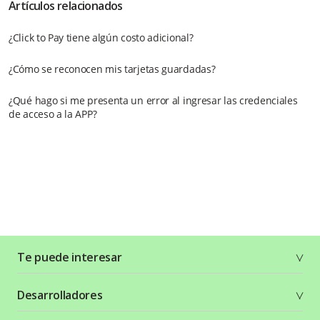
Artículos relacionados
¿Click to Pay tiene algún costo adicional?
¿Cómo se reconocen mis tarjetas guardadas?
¿Qué hago si me presenta un error al ingresar las credenciales
de acceso a la APP?
Te puede interesar
Soluciones
Desarrolladores
Planes y tarifas
Crea tu cuenta
Documentación técnica