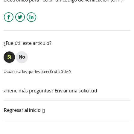
¿Cómo se reconocen mis tarjetas guardadas?
¿Cómo puedo pertenecer al convenio de Nequi negocios?
Facebook
Twitter
LinkedIn
Cuales son los errores transaccionales que pueden ocurrir:
¿Fue útil este artículo?
✅ DAVIPLATA
Más información
Usuarios a los que les pareció útil: 0 de 0
¿Tiene más preguntas?
Enviar una solicitud
Regresar al inicio