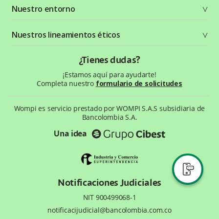
Nuestro entorno
Seguridad
Recursos gráficos
Términos y condiciones
Status Page
Entorno Bancolombia
Nuestros lineamientos éticos
Política de privacidad
¿Qué es Wompi?
Wiki Wompi
Código de Ética y Conducta
¿Tienes dudas?
Preguntas frecuentes
Te ayudamos
¡Estamos aquí para ayudarte!
Completa nuestro
formulario de solicitudes
Wompi es servicio prestado por WOMPI S.A.S subsidiaria de
Bancolombia S.A.
Una idea
Notificaciones Judiciales
NIT 900499068-1
notificacijudicial@bancolombia.com.co