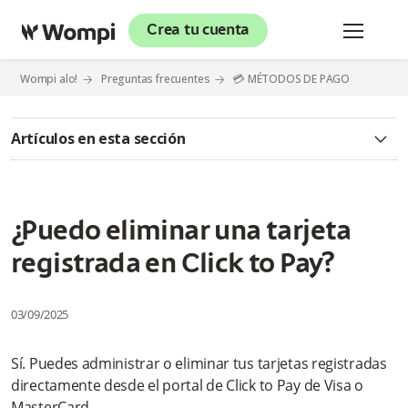
Crea tu cuenta
Wompi alo!
Preguntas frecuentes
💳 MÉTODOS DE PAGO
Artículos en esta sección
✅ CLICK TO PAY
¿Qué es Click to Pay?
¿Puedo eliminar una tarjeta
registrada en Click to Pay?
¿Es seguro usar Click to Pay?
¿Cómo puedo activar Click to Pay?
03/09/2025
¿Quiénes pueden usar Click to Pay?
Sí. Puedes administrar o eliminar tus tarjetas registradas
directamente desde el portal de Click to Pay de Visa o
¿Click to Pay guarda mis datos bancarios?
MasterCard.