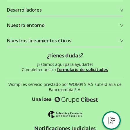
Soluciones
Desarrolladores
Planes y tarifas
Crea tu cuenta
Documentación técnica
Nuestro entorno
Seguridad
Recursos gráficos
Términos y condiciones
Status Page
Entorno Bancolombia
Nuestros lineamientos éticos
Política de privacidad
¿Qué es Wompi?
Wiki Wompi
Código de Ética y Conducta
¿Tienes dudas?
Preguntas frecuentes
Te ayudamos
¡Estamos aquí para ayudarte!
Completa nuestro
formulario de solicitudes
Wompi es servicio prestado por WOMPI S.A.S subsidiaria de
Bancolombia S.A.
Una idea
Notificaciones Judiciales