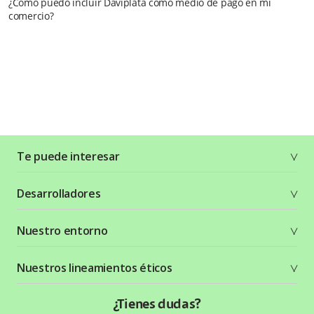
¿Cómo puedo incluir Daviplata como medio de pago en mi
comercio?
Te puede interesar
Soluciones
Desarrolladores
Planes y tarifas
Crea tu cuenta
Documentación técnica
Nuestro entorno
Seguridad
Recursos gráficos
Términos y condiciones
Status Page
Entorno Bancolombia
Nuestros lineamientos éticos
Política de privacidad
¿Qué es Wompi?
Wiki Wompi
Código de Ética y Conducta
¿Tienes dudas?
Preguntas frecuentes