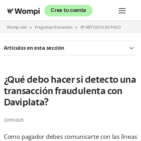
Crea tu cuenta
Wompi alo!
Preguntas frecuentes
💳 MÉTODOS DE PAGO
Artículos en esta sección
✅ CLICK TO PAY
¿Qué es Click to Pay?
¿Qué debo hacer si detecto una
transacción fraudulenta con
¿Es seguro usar Click to Pay?
Daviplata?
¿Cómo puedo activar Click to Pay?
22/05/2025
¿Quiénes pueden usar Click to Pay?
Como pagador debes comunicarte con las líneas
¿Click to Pay guarda mis datos bancarios?