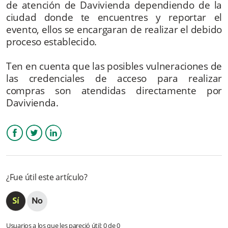
de atención de Davivienda dependiendo de la
ciudad donde te encuentres y reportar el
¿Cómo se reconocen mis tarjetas guardadas?
evento, ellos se encargaran de realizar el debido
proceso establecido.
¿Cómo puedo pertenecer al convenio de Nequi negocios?
Ten en cuenta que las posibles vulneraciones de
Cuales son los errores transaccionales que pueden ocurrir:
las credenciales de acceso para realizar
compras son atendidas directamente por
✅ DAVIPLATA
Davivienda.
Más información
Facebook
Twitter
LinkedIn
¿Fue útil este artículo?
Usuarios a los que les pareció útil: 0 de 0