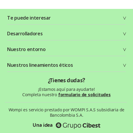
Te puede interesar
Soluciones
Desarrolladores
Planes y tarifas
Crea tu cuenta
Documentación técnica
Nuestro entorno
Seguridad
Recursos gráficos
Términos y condiciones
Status Page
Entorno Bancolombia
Nuestros lineamientos éticos
Política de privacidad
¿Qué es Wompi?
Wiki Wompi
Código de Ética y Conducta
¿Tienes dudas?
Preguntas frecuentes
Te ayudamos
¡Estamos aquí para ayudarte!
Completa nuestro
formulario de solicitudes
Wompi es servicio prestado por WOMPI S.A.S subsidiaria de
Bancolombia S.A.
Una idea