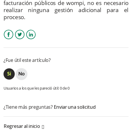
facturación públicos de wompi, no es necesario
realizar ninguna gestión adicional para el
¿Cómo se reconocen mis tarjetas guardadas?
proceso.
¿Cómo puedo pertenecer al convenio de Nequi negocios?
Cuales son los errores transaccionales que pueden ocurrir:
Facebook
Twitter
LinkedIn
✅ DAVIPLATA
¿Fue útil este artículo?
Más información
Usuarios a los que les pareció útil: 0 de 0
¿Tiene más preguntas?
Enviar una solicitud
Regresar al inicio