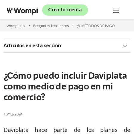
Crea tu cuenta
Wompi alo!
Preguntas frecuentes
💳 MÉTODOS DE PAGO
Artículos en esta sección
✅ CLICK TO PAY
¿Qué es Click to Pay?
¿Cómo puedo incluir Daviplata
como medio de pago en mi
¿Es seguro usar Click to Pay?
comercio?
¿Cómo puedo activar Click to Pay?
16/12/2024
¿Quiénes pueden usar Click to Pay?
Daviplata hace parte de los planes de
¿Click to Pay guarda mis datos bancarios?