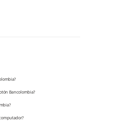
colombia?
Botón Bancolombia?
ombia?
/computador?