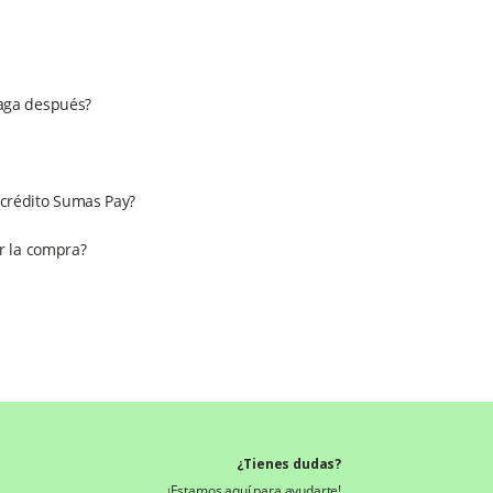
aga después?
l crédito Sumas Pay?
r la compra?
¿Tienes dudas?
¡Estamos aquí para ayudarte!