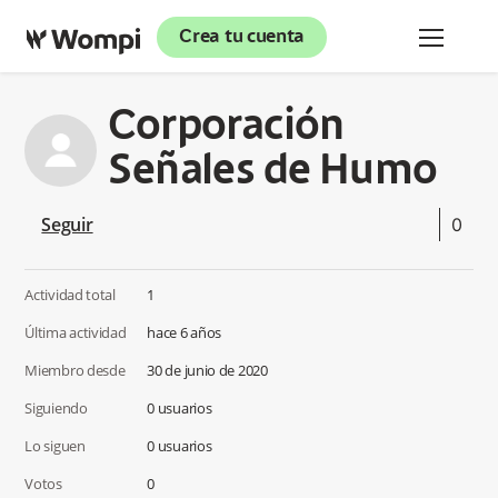
Crea tu cuenta
Corporación
Señales de Humo
Seguir
Actividad total
1
Última actividad
hace 6 años
Miembro desde
30 de junio de 2020
Siguiendo
0 usuarios
Lo siguen
0 usuarios
Votos
0