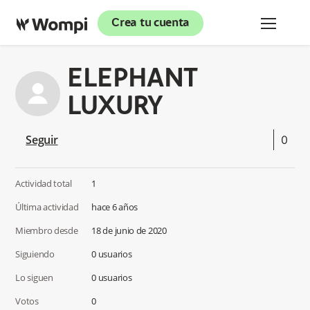
Crea tu cuenta
ELEPHANT
LUXURY
Seguir
Actividad total
1
Última actividad
hace 6 años
Miembro desde
18 de junio de 2020
Siguiendo
0 usuarios
Lo siguen
0 usuarios
Votos
0